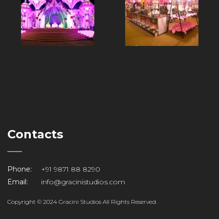
Contacts
Phone:
+91 9871 88 8290
Email:
info@gracinistudios.com
Copyright © 2024 Gracini Studios All Rights Reserved.